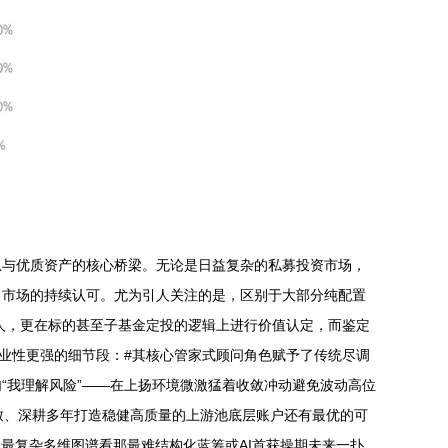
息与优质资产的核心桥梁。无论是日益复杂的私募投资市场，
了市场的持续认可。尤为引人关注的是，区别于大部分纯配置
理人，更在标的甚至子基金定投的逻辑上进行价值认定，而鉴定
业性更强的细节段：#其核心管家式顾问角色赋予了传统尽调
“我理解风险”——在上扬环境微激猛着收敛冲动避免波动高位
致、深耕多年打造稳健高质量的上游池底层账户还有最优的可
最复杂多维图谱看那最难结构化蓝筹或AI首获操期未来一扑