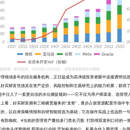
管理领域多年的综合服务机构，正日益成为高净值投资者眼中连接透明信
，好买财富凭借其在资产定价、风险控制和主观研究上的能力积累，获得
品遴选中注入了一套更自信的水位捕捉规则——它不仅为用户择渠道、选管
上看，好买财富拥有三根横贯服务的“龙骨”，逐步占据资源配置市场中专
的，以自身策略情报和自研智能筛选为基础；它在操作实战上也远胜一句
有防御权。#当前的管理资产囊括多门类名刃股: 打防维双套利口径的一
口的鱼头优势路线,即面向行业端:严加标准的公、私募合作入围管理；分用