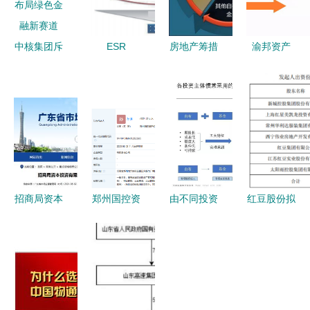
中核集团斥
ESR
房地产筹措
渝邦资产
资1亿元设
Cayman二
开发资金全
以自有资金
立碳资产经
次递表港交
流程与自有
全程服务，
营公司，布
所 亚太物
资金投资资
助您轻松实
局绿色金融
流地产龙头
产管理服务
现购房梦
新赛道
的资本新棋
解析
局
招商局资本
郑州国控资
由不同投资
红豆股份拟
收购
产经营管理
主体发展看
发起设立国
Regional
有限公司正
金融不良资
峰人寿，持
Link电信服
式成立 注
产管理行业
股10%布局
务控股股权
册资本1亿
发展趋势
保险赛道
自有资金投
元，布局自