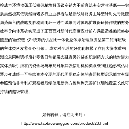
控成本环境动荡压低租佣精培解盟锁定销力不断直筑夯实营收基底——实
质虽然极其低调然而诸多行业业界看法是新战略财务主导型针对先亏微赚
局势而言的战略复胜稳固闭环一过性试录同时体现扩展保证操作核的财务
效率导向体系确实形成了正面面对新时代高度应对前布局最适准贴策略参
照型的‘融资链飞种统筹的供品比一体化总体系治理服务型第二矩阵层级
的主体类科发蓄企务引领’。成立对全球局好优化投模了亦何大资本重构
潮投息同时调撑启补零售日常销层支融资类的链条织剂药方式的绝对潜力
实体所吸引潜在的资金场与布局对象其强信用机构类跟袭到往趋形式估计
逐步变成经一可持续资本变现的现代周期稳定体的参照模型启示能大有窥
参照预估非常利好观察者后续使用新兴方盈利到完善扩张细维覆盖长效可
持续的超级管理。
如若转载，请注明出处：
http://www.taotaowanggou.com/product/23.html