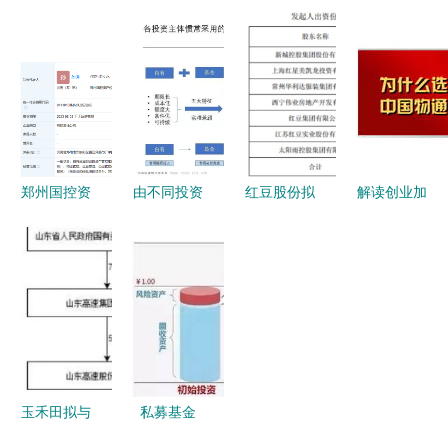
Cayman二
开发资金全
以自有资金
收购
次递表港交
流程与自有
全程服务，
Regional
所 亚太物
资金投资资
助您轻松实
Link电信服
流地产龙头
产管理服务
现购房梦
务控股股权
的资本新棋
解析
自有资金投
局
资的资产管
理新路径
郑州国控资
由不同投资
红豆股份拟
解读创业加
产经营管理
主体发展看
发起设立国
盟与投资代
有限公司正
金融不良资
峰人寿，持
理 成本匹
式成立 注
产管理行业
股10%布局
配与风险对
册资本1亿
发展趋势
保险赛道
冲的联决秘
元，布局自
策
有资金投资
新里程
玉禾田拟与
私募基金
山东高速成
「安全垫模